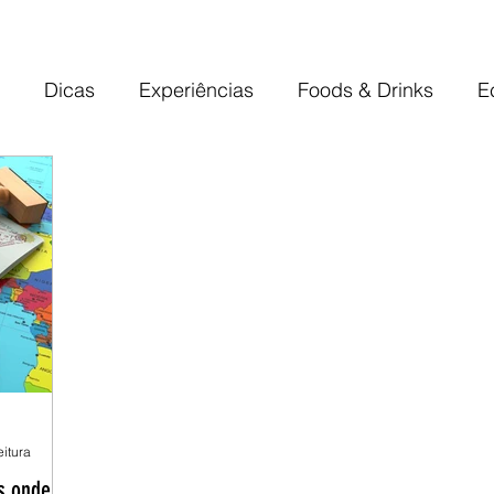
Dicas
Experiências
Foods & Drinks
E
ias
eitura
es onde